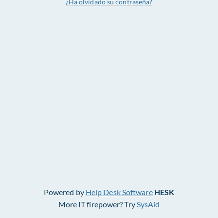
¿Ha olvidado su contraseña?
Powered by
Help Desk Software
HESK
More IT firepower? Try
SysAid